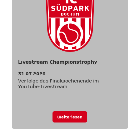
Livestream Championstrophy
s
31.07.2026
2
Verfolge das Finalwochenende im
D
YouTube-Livestream.
g
Weiterlesen